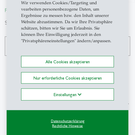
Wir verwenden Cookies/Targeting und
vearbeiten personenbezogene Daten, um
From insight to impact.
Ergebnisse zu messen bzw. den Inhalt unserer
Website abzustimmen. Da wir Ihre Privatsphäre
Suche
schätzen, bitten wir Sie um Erlaubnis. Sie
können Ihre Einwilligung jederzeit in den
"Privatsphäreneinstellungen" ändern/anpassen.
search
Alle Cookies akzeptieren
Nur erforderliche Cookies akzeptieren
Kontakt
Einstellungen
SIAW-HSG
Schweizerisches Institut für
Aussenwirtschaft
und Angewandte
Datenschutzerklärung
Wirtschaftsforschung
Rechtliche Hinweise
Universität St.Gallen