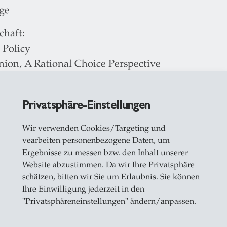
age
chaft:
 Policy
nion, A Rational Choice Perspective
Nation and Federation
Privatsphäre-Einstellungen
 in the GATT/ WTO System
Wir verwenden Cookies/Targeting und
vearbeiten personenbezogene Daten, um
Ergebnisse zu messen bzw. den Inhalt unserer
Website abzustimmen. Da wir Ihre Privatsphäre
schätzen, bitten wir Sie um Erlaubnis. Sie können
schaft Ausgaben
Ihre Einwilligung jederzeit in den
"Privatsphäreneinstellungen" ändern/anpassen.