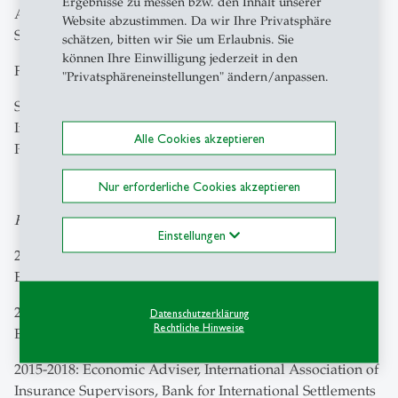
Ergebnisse zu messen bzw. den Inhalt unserer
Applied Economic Research (SIAW-HSG), University of
Website abzustimmen. Da wir Ihre Privatsphäre
St.Gallen, 2024-
schätzen, bitten wir Sie um Erlaubnis. Sie
können Ihre Einwilligung jederzeit in den
Faculty Member, Swiss Finance Institute, 2022-
"Privatsphäreneinstellungen" ändern/anpassen.
Senior Research Fellow, Wharton Alternative Investments
Initiative, The Wharton School, University of
Alle Cookies akzeptieren
Pennsylvania, 2019-
Nur erforderliche Cookies akzeptieren
Frühere Positionen
Einstellungen
2021-2024: Faculty Member, Institute of Insurance
Economics, University of St.Gallen
2019-2021: Senior Research Fellow, Institute of Insurance
Datenschutzerklärung
Rechtliche Hinweise
Economics, University of St.Gallen
2015-2018: Economic Adviser, International Association of
Insurance Supervisors, Bank for International Settlements