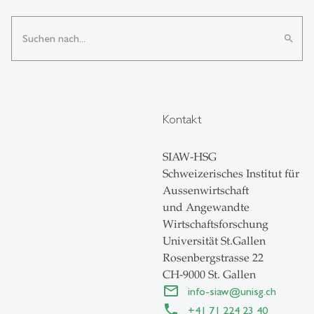
search
Kontakt
SIAW-HSG
Schweizerisches Institut für
Aussenwirtschaft
und Angewandte
Wirtschaftsforschung
Universität St.Gallen
Rosenbergstrasse 22
CH-9000 St. Gallen
info-siaw
@
unisg.ch
+41 71 224 23 40