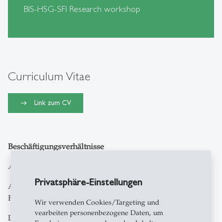
BIS-HSG-SFI Research workshop
Curriculum Vitae
Link zum CV
Beschäftigungsverhältnisse
Aktuelle Positionen
Privatsphäre-Einstellungen
Associate Professor of Insurance Economics, School of
Finance, University of St.Gallen, 2021-
Wir verwenden Cookies/Targeting und
vearbeiten personenbezogene Daten, um
Director, Swiss Institute for International Economics and