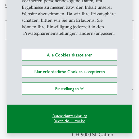
vearbeiten personenbezogene Daten, um
Suche
Ergebnisse zu messen bzw. den Inhalt unserer
Website abzustimmen. Da wir Ihre Privatsphäre
schätzen, bitten wir Sie um Erlaubnis. Sie
können Ihre Einwilligung jederzeit in den
search
"Privatsphäreneinstellungen" ändern/anpassen.
Alle Cookies akzeptieren
Kontakt
Nur erforderliche Cookies akzeptieren
SIAW-HSG
Einstellungen
Schweizerisches Institut für
Aussenwirtschaft
und Angewandte
Wirtschaftsforschung
Datenschutzerklärung
Universität St.Gallen
Rechtliche Hinweise
Rosenbergstrasse 22
CH-9000 St. Gallen